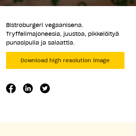
Bistroburgeri vegaanisena.
Tryffelimajoneesia, juustoa, pikkelöityä
punasipulia ja salaattia.
Download high resolution image