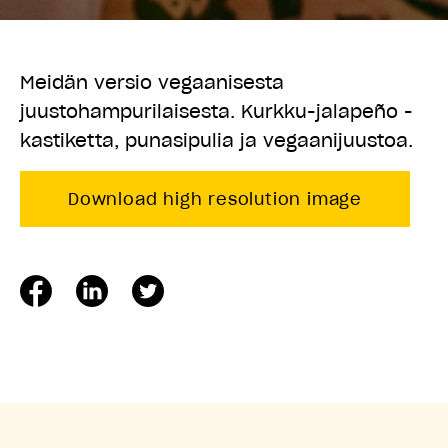
Meidän versio vegaanisesta
juustohampurilaisesta. Kurkku-jalapeño -
kastiketta, punasipulia ja vegaanijuustoa.
Download high resolution image