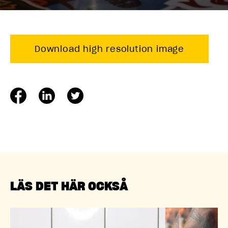
Download high resolution image
LÄS DET HÄR OCKSÅ