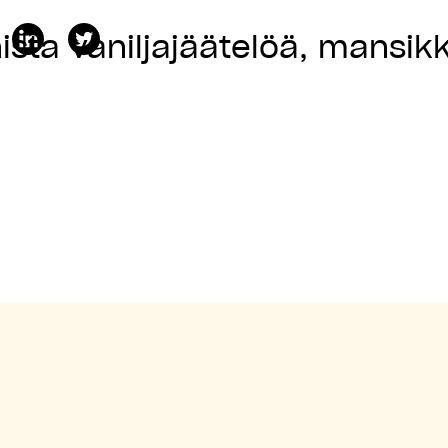
ta vaniljajäätelöä, mansikka