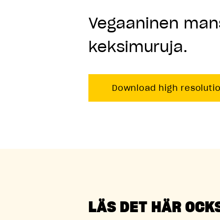
Vegaaninen mansi
keksimuruja.
Download high resoluti
LÄS DET HÄR OCK