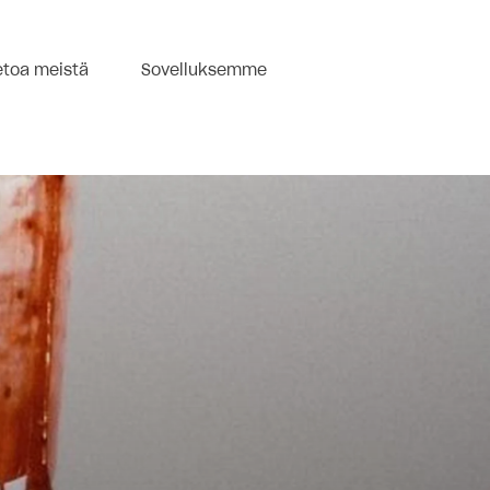
etoa meistä
Sovelluksemme