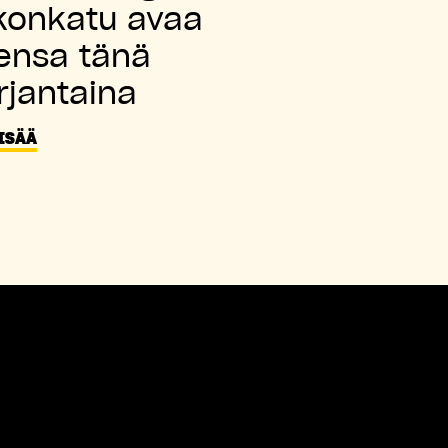
konkatu avaa
ensa tänä
rjantaina
LISÄÄ