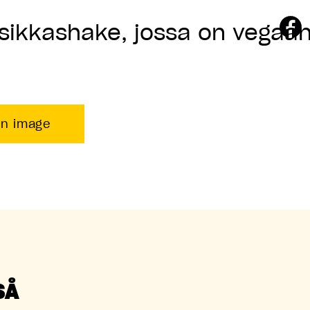
kkashake, jossa on vegaanis
on image
SÅ