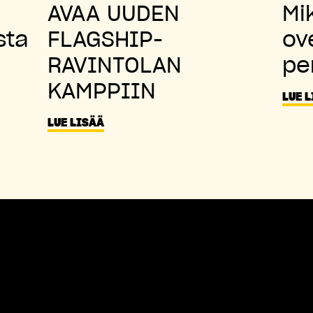
AVAA UUDEN
Mi
sta
FLAGSHIP-
ov
RAVINTOLAN
pe
KAMPPIIN
LUE 
LUE LISÄÄ