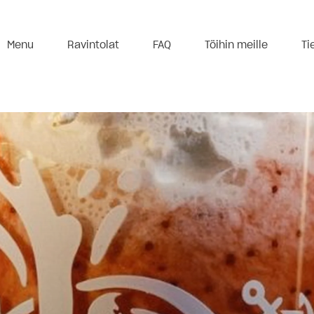
Menu
Ravintolat
FAQ
Töihin meille
Ti
10:00 - 21:00
09:00 - 00:00
10:30 - 23:00