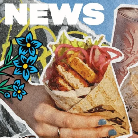
Kalmar
Karlskrona
Karlstad
Karlstad City
Kungsmässan
Kungälv
Landvetter
Liljeholmen,
Stockholm
Linköping