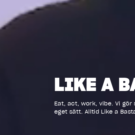
Birkastan,
Stockholm
Boden
Borås
Emporia, Malmö
Eskilstuna
LIKE A 
Etage, Trollhättan
Falun
Eat, act, work, vibe. Vi gör
eget sätt. Alltid Like a Bast
Farsta, Stockholm
Frölunda Torg,