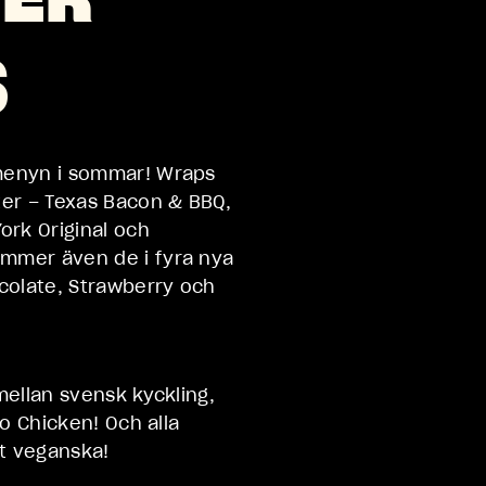
S
menyn i sommar! Wraps
ter – Texas Bacon & BBQ,
ork Original och
mmer även de i fyra nya
ocolate, Strawberry och
mellan svensk kyckling,
No Chicken! Och alla
rt veganska!