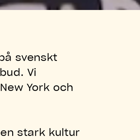
 på svenskt
bud. Vi
n New York och
en stark kultur