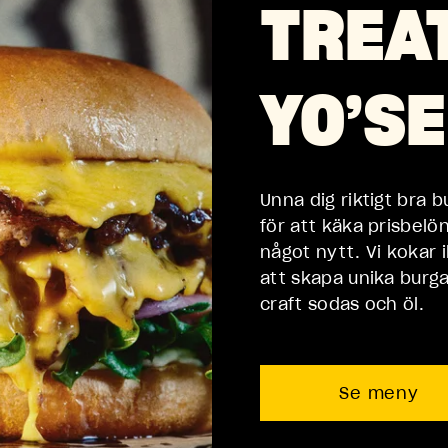
TREA
10:00 - 20:00
YO’SE
11:00 - 23:00
10:00 - 21:00
Unna dig riktigt bra 
11:00 - 21:00
för att käka prisbelö
något nytt. Vi kokar 
10:00 - 21:00
att skapa unika burga
craft sodas och öl.
10:00 - 23:00
11:00 - 22:00
Se meny
10:00 - 18:00