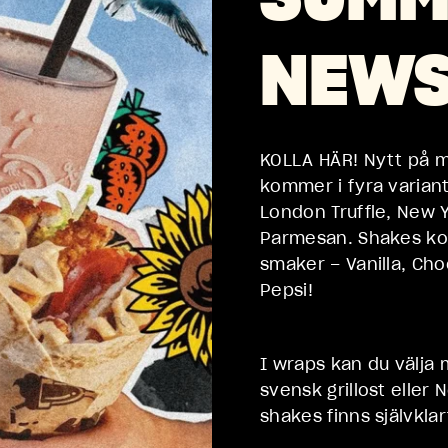
10:00 - 21:00
NEW
11:00 - 22:00
11:00 - 00:00
11:00 - 00:00
KOLLA HÄR! Nytt på 
kommer i fyra varian
10:00 - 22:00
London Truffle, New Y
Parmesan. Shakes ko
11:00 - 20:00
smaker – Vanilla, Ch
05:00 - 21:00
Pepsi!
11:00 - 22:00
I wraps kan du välja 
svensk grillost eller 
shakes finns självkla
10:00 - 01:00