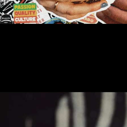
Luleå
Luleå Shopping
Malmö
Marieberg, Örebro
Medborgarplatsen,
Stockholm
Mobilia, Malmö
Mölndal
Norrköping
Norrlandsgatan,