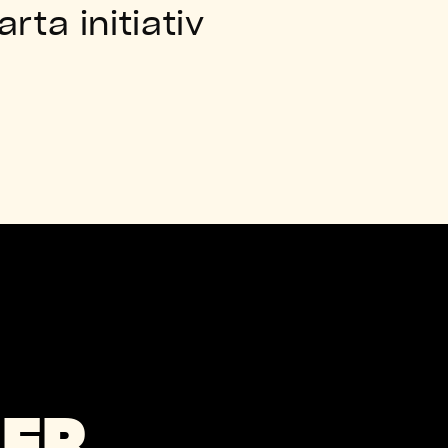
ta initiativ
ER