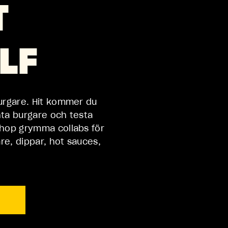
T
LF
burgare. Hit kommer du
nta burgare och testa
ihop grymma collabs för
re, dippar, hot sauces,