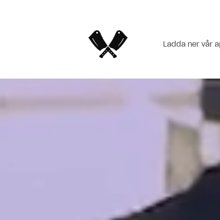
Ladda ner vår 
Öppettider idag
Alvik, Stockholm
Barkarbystaden
Birger Jarlsgatan,
Stockholm