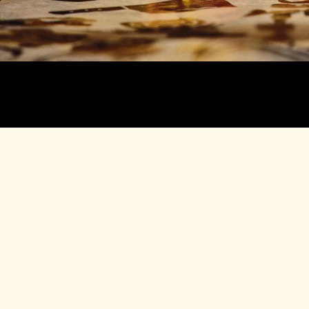
Stockholm
Solna, Stockholm
St Pauls, Stockholm
Sundsvall
Södra Larmgatan,
Göteborg
Torp, Uddevalla
Täby, Stockholm
Umeå