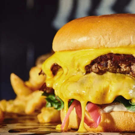
Stockholm
Nova Lund
Nyköping
Piteå
Sickla, Stockholm
Skellefteå
Skövde
Sofia, Stockholm
Sollentuna,