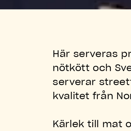
Göteborg
Gallerian, Stockholm
Grand Samarkand,
Växjö
Här serveras p
Gränby, Uppsala
nötkött och Sve
Gullmarsplan,
serverar stree
Stockholm
kvalitet från No
Hagastaden,
Stockholm
Halmstad
Kärlek till mat