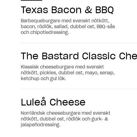
Texas Bacon & BBQ
10:00 - 23:00
Barbequeburgare med svenskt nötkött,
bacon, rödlök, sallad, dubbel ost, BBQ-sås
11:00 - 20:00
och chipotledressing.
The Bastard Classic Ch
10:00 - 20:00
Klassisk cheeseburgare med svenskt
11:00 - 23:00
nötkött, pickles, dubbel ost, mayo, senap,
ketchup och gul lök.
11:00 - 21:00
Luleå Cheese
Norrländsk cheeseburgare med svenskt
nötkött, dubbel ost, rödlök och gurk- &
11:00 - 22:00
jalapeñodressing.