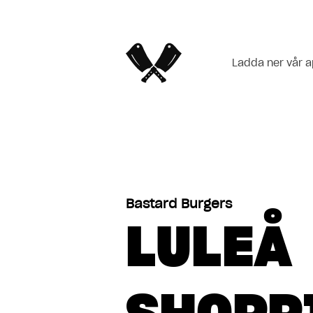
Ladda ner vår 
Öppettider idag
Alvik, Stockholm
Bastard Burgers
LULEÅ
Barkarbystaden
Birger Jarlsgatan,
Stockholm