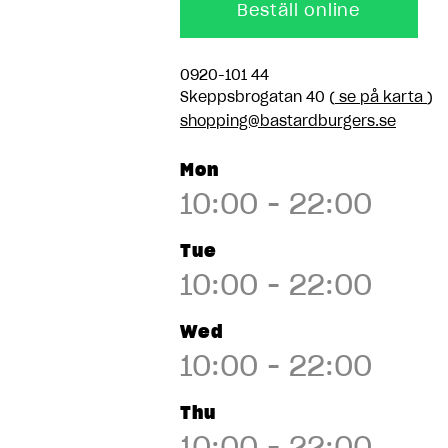
Göteborg
Beställ online
Gallerian, Stockholm
0920-101 44
Skeppsbrogatan 40 (
se på karta
)
Grand Samarkand,
shopping@bastardburgers.se
Växjö
Mon
Gränby, Uppsala
10:00 - 22:00
Gullmarsplan,
Tue
Stockholm
10:00 - 22:00
Hagastaden,
Wed
Stockholm
10:00 - 22:00
Halmstad
Thu
10:00 - 22:00