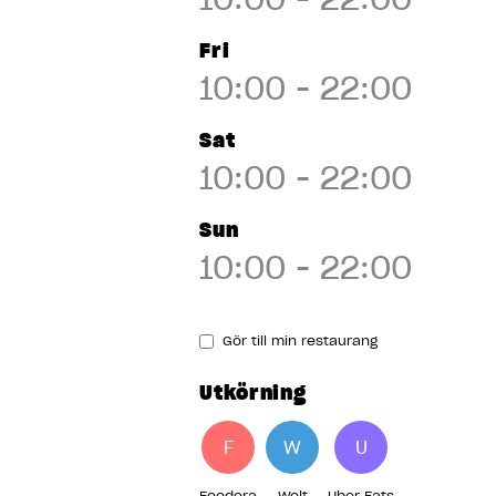
Hammarby Sjöstad,
Stockholm
Fri
10:00 - 22:00
Hantverkargatan,
Kungsholmen,
Sat
10:00 - 22:00
Stockholm
Sun
Helsingborg City
10:00 - 22:00
Helsingborg Söder
Helsingborg Väla
Gör till min restaurang
Hötorget, Stockholm
Utkörning
Jönköping
F
W
U
Foodora
Wolt
Uber Eats