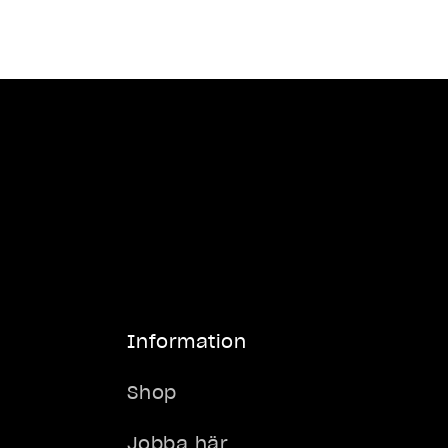
137 kr
157 /
-
kr
Information
kr
Shop
Jobba här