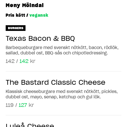
Meny Mölndal
Pris kött /
vegansk
BURGERS
Texas Bacon & BBQ
Barbequeburgare med svenskt nötkött, bacon, rödlök,
sallad, dubbel ost, BBQ-sås och chipotledressing.
142 /
142
kr
The Bastard Classic Cheese
Klassisk cheeseburgare med svenskt nötkött, pickles,
dubbel ost, mayo, senap, ketchup och gul lök.
119 /
127
kr
Luleå Cheese