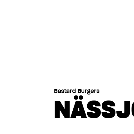
Öppettider idag
Alvik
Bastard Burgers
Alvik
NÄSSJ
Arlanda
Arlanda