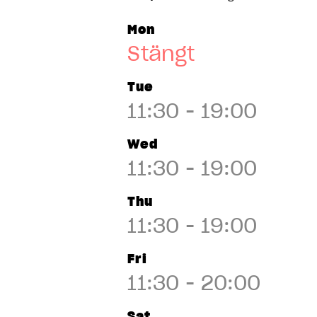
Eskilstuna
Mon
Falun
Stängt
Falun
Tue
Falun
11:30 - 19:00
Falun
Wed
11:30 - 19:00
Farsta
Thu
Farsta
11:30 - 19:00
Farsta
Fri
Farsta
11:30 - 20:00
Gallerian
Sat