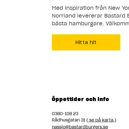
Boden
Med inspiration från New Yor
Norrland levererar Bastard 
Boden
bästa hamburgare. Välkom
Boden
Hitta hit
Boden
Borås
Borås
Emporia
Öppettider och info
Emporia
Eskilstuna
0380-108 23
Rådhusgatan 31 (
se på karta
)
nassjo@bastardburgers.se