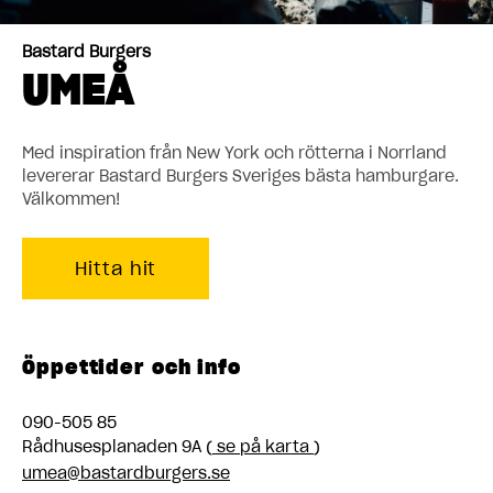
Bastard Burgers
UMEÅ
Med inspiration från New York och rötterna i Norrland
levererar Bastard Burgers Sveriges bästa hamburgare.
Välkommen!
Hitta hit
Öppettider och info
090-505 85
Rådhusesplanaden 9A (
se på karta
)
umea@bastardburgers.se