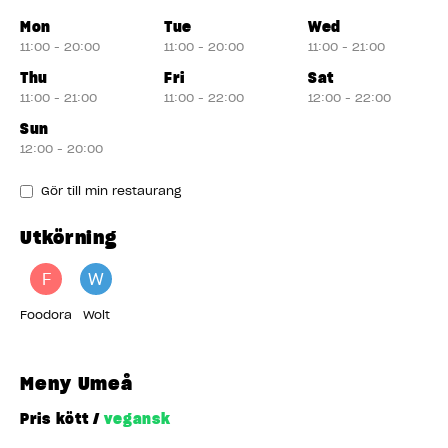
Mon
Tue
Wed
11:00 - 20:00
11:00 - 20:00
11:00 - 21:00
Thu
Fri
Sat
11:00 - 21:00
11:00 - 22:00
12:00 - 22:00
Sun
12:00 - 20:00
Gör till min restaurang
Utkörning
F
W
Foodora
Wolt
Meny Umeå
Pris kött /
vegansk