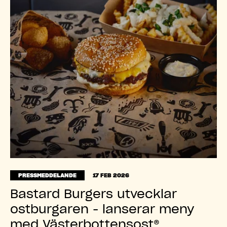
PRESSMEDDELANDE
17 FEB 2026
Bastard Burgers utvecklar
ostburgaren - lanserar meny
med Västerbottensost®